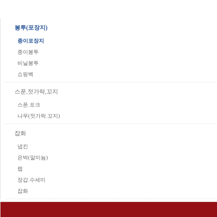
봉투(포장지)
종이포장지
종이봉투
비닐봉투
쇼핑백
스푼,젓가락,꼬지
스푼.포크
나무(젓가락.꼬지)
잡화
냅킨
은박(알미늄)
랩
장갑.수세미
잡화