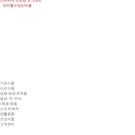
간단하게 전문점 맛그대로
요리할수있는비결
가공식품
신선식품
냉동/냉장/유제품
음료/ 차 /커피
1회용 용품
스포츠/레저
생활용품
건강식품
고객센터