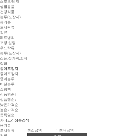
스포츠/레저
생활용품
건강식품
봉투(포장지)
용기류
도시락류
컵류
페트병외
포장.실링
우드락류
봉투(포장지)
스푼,젓가락,꼬지
잡화
종이포장지
종이포장지
종이봉투
비닐봉투
쇼핑백
상품명순↑
상품명순↓
낮은가격순
높은가격순
등록일순
카테고리
상품검색
용기류
~
도시락류
컵류