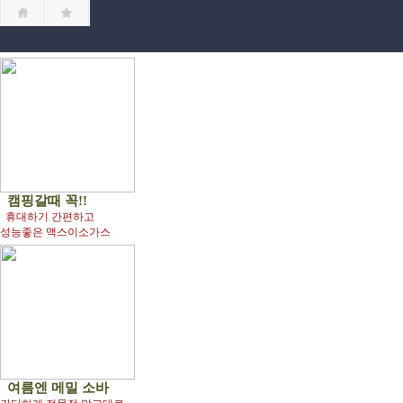
캠핑갈때 꼭!!
휴대하기 간편하고
성능좋은 맥스이소가스
여름엔
메밀 소바