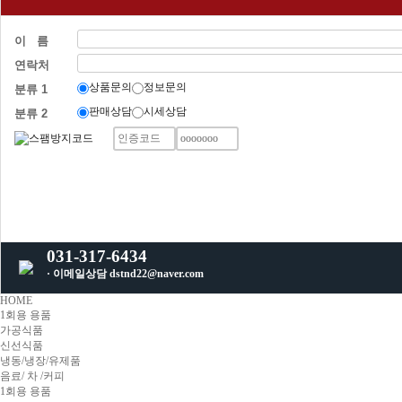
이 름
연락처
상품문의
정보문의
분류 1
판매상담
시세상담
분류 2
031-317-6434
· 이메일상담 dstnd22@naver.com
HOME
1회용 용품
가공식품
신선식품
냉동/냉장/유제품
음료/ 차 /커피
1회용 용품