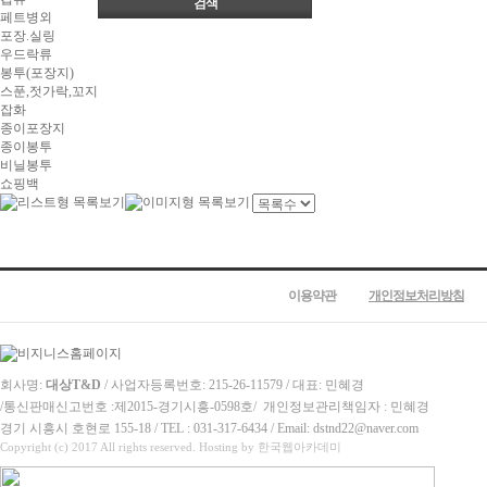
페트병외
포장.실링
우드락류
봉투(포장지)
스푼,젓가락,꼬지
잡화
종이포장지
종이봉투
비닐봉투
쇼핑백
이용약관
개인정보처리방침
회사명:
대상T&D
/ 사업자등록번호: 215-26-11579 / 대표: 민혜경
/
통신판매신고번호 :
제2015-경기시흥-0598호/
개인정보관리책임자 : 민혜경
경기 시흥시 호현로 155-18 / TEL : 031-317-6434 / Email: dstnd22@naver.com
Copyright (c) 2017 All rights reserved. Hosting by 한국웹아카데미