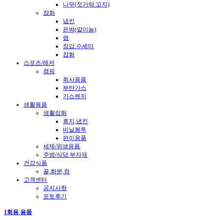
나무(젓가락.꼬지)
잡화
냅킨
은박(알미늄)
랩
장갑.수세미
잡화
스포츠/레저
캠핑
취사용품
부탄가스
가스렌지
생활용품
생활잡화
휴지,냅킨
비닐봉투
편이용품
세제/위생용품
주방/식당 부자재
건강식품
꿀,화분,청
고객센터
공지사항
포토후기
1회용 용품