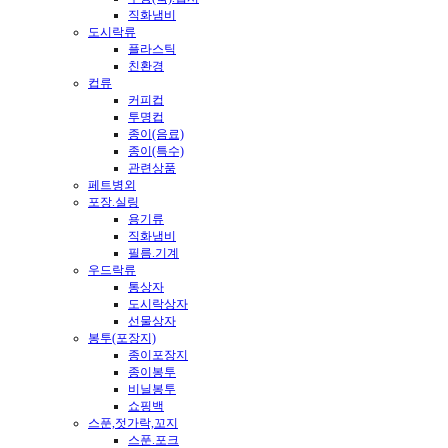
직화냄비
도시락류
플라스틱
친환경
컵류
커피컵
투명컵
종이(음료)
종이(특수)
관련상품
페트병외
포장.실링
용기류
직화냄비
필름.기계
우드락류
통상자
도시락상자
선물상자
봉투(포장지)
종이포장지
종이봉투
비닐봉투
쇼핑백
스푼,젓가락,꼬지
스푼.포크