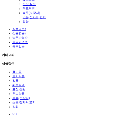
포장.실링
우드락류
봉투(포장지)
스푼,젓가락,꼬지
잡화
상품명순↑
상품명순↓
낮은가격순
높은가격순
등록일순
카테고리
상품검색
용기류
도시락류
컵류
페트병외
포장.실링
우드락류
봉투(포장지)
스푼,젓가락,꼬지
잡화
냅킨