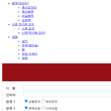
봉투(포장지)
종이포장지
종이봉투
비닐봉투
쇼핑백
스푼,젓가락,꼬지
스푼.포크
나무(젓가락.꼬지)
잡화
냅킨
은박(알미늄)
랩
장갑.수세미
잡화
이 름
연락처
분류 1
상품문의
정보문의
분류 2
판매상담
시세상담