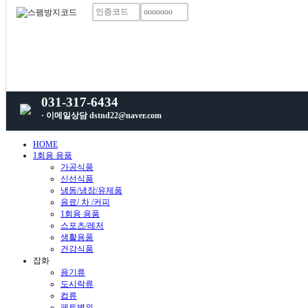
031-317-6434
· 이메일상담 dstnd22@naver.com
HOME
1회용 용품
가공식품
신선식품
냉동/냉장/유제품
음료/ 차 /커피
1회용 용품
스포츠/레저
생활용품
건강식품
잡화
용기류
도시락류
컵류
페트병외