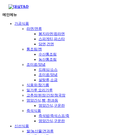
메인메뉴
가공식품
라면/면류
봉지라면/컵라면
스파게티,파스타
당면,건면
통조림/캔
수산통조림
농산통조림
조미료/양념
드레싱/소스
조미료/양념
설탕류,소금
식용유/참기름
밀가루 요리가루
고추장/된장/간장/청국장
영양간식,빵 ,한과등
영양간식,구운란
즉석식품
즉석밥/즉석스프/죽
영양간식,구운란
신선식품
쌀/농산물/견과류