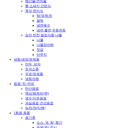
해산물/건어물
햄,소세지,간편식
즉석,편이식
탕/국/찌게
쌀떡
냉면육수
냉면,쫄면,우동면등
김치,반찬,절임식품,나물
나물
나물장아찌
젓갈
단무지
냉동/냉장/유제품
만두, 피자
돈까스류
우유/유제품
냉동야채
음료/ 차 /커피
탄산음료
맥심/레쯔비(캔)
생수/이온음료
과실음료,건강음료
녹차/차(티백)
1회용 용품
용기류
소스. 국. 탕, 찜기
우동(죽).접시