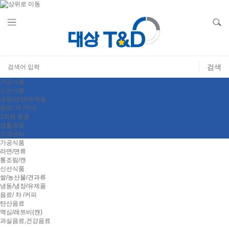
가공식품
신선식품
냉동/냉장/유제품
음료/ 차 /커피
1회용 용품
생활용품
고객센터
가공식품
라면/면류
통조림/캔
신선식품
쌀/농산물/견과류
냉동/냉장/유제품
음료/ 차 /커피
탄산음료
맥심/레쯔비(캔)
과실음료,건강음료