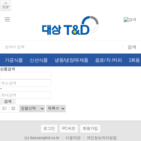
가공식품
신선식품
냉동/냉장/유제품
음료/ 차 /커피
1회용
상품검색
~
로그인
PC버전
회원가입
(c) daesangtnd.co.kr
l
이용약관
l
개인정보처리방침