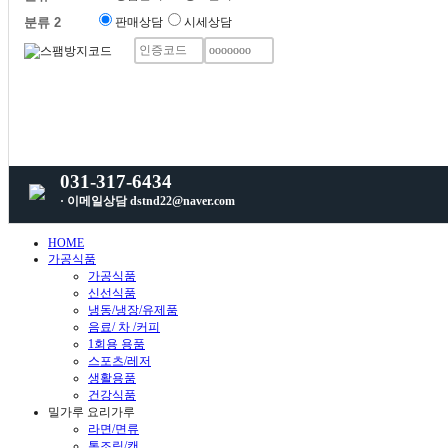
분류 2
판매상담
시세상담
031-317-6434
· 이메일상담 dstnd22@naver.com
HOME
가공식품
가공식품
신선식품
냉동/냉장/유제품
음료/ 차 /커피
1회용 용품
스포츠/레저
생활용품
건강식품
밀가루 요리가루
라면/면류
통조림/캔