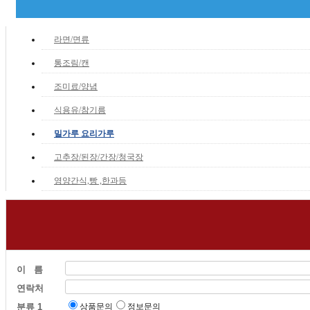
라면/면류
통조림/캔
조미료/양념
식용유/참기름
밀가루 요리가루
고추장/된장/간장/청국장
영양간식,빵 ,한과등
이 름
연락처
분류 1
상품문의
정보문의