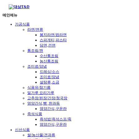
메인메뉴
가공식품
라면/면류
봉지라면/컵라면
스파게티,파스타
당면,건면
통조림/캔
수산통조림
농산통조림
조미료/양념
드레싱/소스
조미료/양념
설탕류,소금
식용유/참기름
밀가루 요리가루
고추장/된장/간장/청국장
영양간식,빵 ,한과등
영양간식,구운란
즉석식품
즉석밥/즉석스프/죽
영양간식,구운란
신선식품
쌀/농산물/견과류