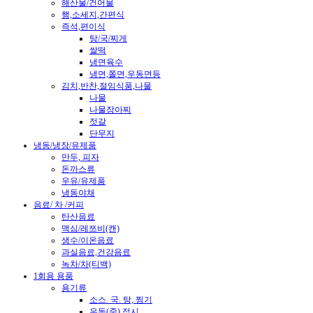
해산물/건어물
햄,소세지,간편식
즉석,편이식
탕/국/찌게
쌀떡
냉면육수
냉면,쫄면,우동면등
김치,반찬,절임식품,나물
나물
나물장아찌
젓갈
단무지
냉동/냉장/유제품
만두, 피자
돈까스류
우유/유제품
냉동야채
음료/ 차 /커피
탄산음료
맥심/레쯔비(캔)
생수/이온음료
과실음료,건강음료
녹차/차(티백)
1회용 용품
용기류
소스. 국. 탕, 찜기
우동(죽).접시