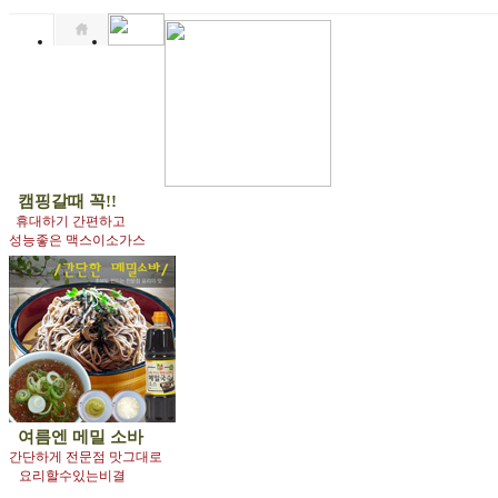
캠핑갈때 꼭!!
휴대하기 간편하고
성능좋은 맥스이소가스
여름엔
메밀 소바
간단하게 전문점 맛그대로
요리할수있는비결