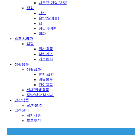
나무(젓가락.꼬지)
잡화
냅킨
은박(알미늄)
랩
장갑.수세미
잡화
스포츠/레저
캠핑
취사용품
부탄가스
가스렌지
생활용품
생활잡화
휴지,냅킨
비닐봉투
편이용품
세제/위생용품
주방/식당 부자재
건강식품
꿀,화분,청
고객센터
공지사항
포토후기