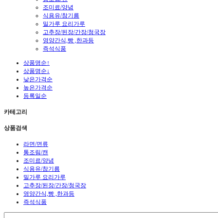
조미료/양념
식용유/참기름
밀가루 요리가루
고추장/된장/간장/청국장
영양간식,빵 ,한과등
즉석식품
상품명순↑
상품명순↓
낮은가격순
높은가격순
등록일순
카테고리
상품검색
라면/면류
통조림/캔
조미료/양념
식용유/참기름
밀가루 요리가루
고추장/된장/간장/청국장
영양간식,빵 ,한과등
즉석식품