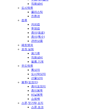
직화냄비
도시락류
플라스틱
친환경
컵류
커피컵
투명컵
종이(음료)
종이(특수)
관련상품
페트병외
포장.실링
용기류
직화냄비
필름.기계
우드락류
통상자
도시락상자
선물상자
봉투(포장지)
종이포장지
종이봉투
비닐봉투
쇼핑백
스푼,젓가락,꼬지
스푼.포크