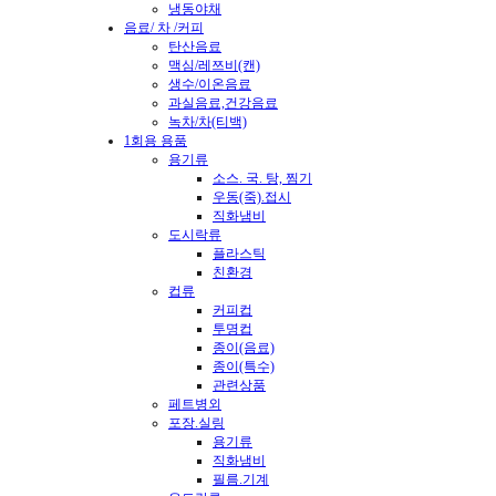
냉동야채
음료/ 차 /커피
탄산음료
맥심/레쯔비(캔)
생수/이온음료
과실음료,건강음료
녹차/차(티백)
1회용 용품
용기류
소스. 국. 탕, 찜기
우동(죽).접시
직화냄비
도시락류
플라스틱
친환경
컵류
커피컵
투명컵
종이(음료)
종이(특수)
관련상품
페트병외
포장.실링
용기류
직화냄비
필름.기계