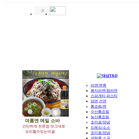
라면/면류
봉지라면/컵라면
스파게티,파스타
당면,건면
통조림/캔
수산통조림
농산통조림
여름엔
메밀 소바
조미료/양념
간단하게 전문점 맛그대로
드레싱/소스
요리할수있는비결
조미료/양념
설탕류,소금