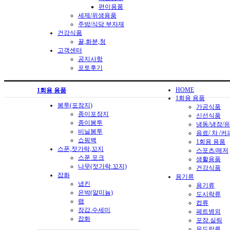
편이용품
세제/위생용품
주방/식당 부자재
건강식품
꿀,화분,청
고객센터
공지사항
포토후기
HOME
1회용 용품
1회용 용품
봉투(포장지)
가공식품
종이포장지
신선식품
종이봉투
냉동/냉장/
비닐봉투
음료/ 차 /커
쇼핑백
1회용 용품
스푼,젓가락,꼬지
스포츠/레저
스푼.포크
생활용품
나무(젓가락.꼬지)
건강식품
잡화
용기류
냅킨
용기류
은박(알미늄)
도시락류
랩
컵류
장갑.수세미
페트병외
잡화
포장.실링
우드락류