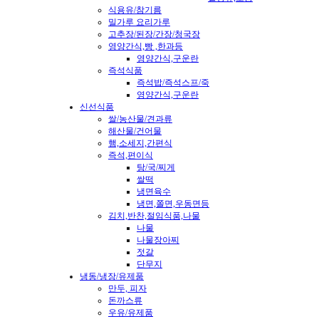
식용유/참기름
밀가루 요리가루
고추장/된장/간장/청국장
영양간식,빵 ,한과등
영양간식,구운란
즉석식품
즉석밥/즉석스프/죽
영양간식,구운란
신선식품
쌀/농산물/견과류
해산물/건어물
햄,소세지,간편식
즉석,편이식
탕/국/찌게
쌀떡
냉면육수
냉면,쫄면,우동면등
김치,반찬,절임식품,나물
나물
나물장아찌
젓갈
단무지
냉동/냉장/유제품
만두, 피자
돈까스류
우유/유제품