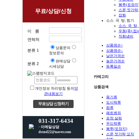
봉투(포장지
스푼,젓가락
무료/상담/신청
잡화
소스. 국. 탕, 찜기
소스. 국. 탕
이 름
우동(죽).접
직화냄비
연락처
상품명순↑
상품문의
분류 1
상품명순↓
정보문의
낮은가격순
판매상담
높은가격순
분류 2
시세상담
등록일순
카테고리
상품검색
개인정보 처리방침 동의
약
관내용보기
용기류
도시락류
컵류
페트병외
포장.실링
031-317-6434
우드락류
· 이메일상담
봉투(포장지)
dstnd22@naver.com
스푼,젓가락,꼬지