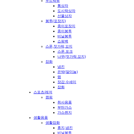
우드락류
통상자
도시락상자
선물상자
봉투(포장지)
종이포장지
종이봉투
비닐봉투
쇼핑백
스푼,젓가락,꼬지
스푼.포크
나무(젓가락.꼬지)
잡화
냅킨
은박(알미늄)
랩
장갑.수세미
잡화
스포츠/레저
캠핑
취사용품
부탄가스
가스렌지
생활용품
생활잡화
휴지,냅킨
비닐봉투