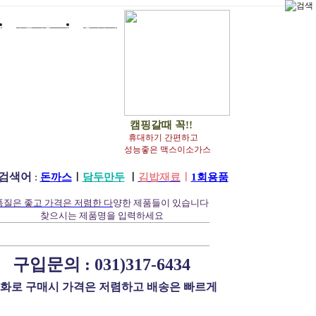
맵
주문/배송조회
장바구니
캠핑갈때 꼭!!
휴대하기 간편하고
성능좋은 맥스이소가스
검색어
:
돈까스
ㅣ
담두만두
ㅣ
김밥재료
ㅣ
1회용품
품질은 좋고 가격은 저렴한 다
양한 제품들이 있습니다
찾으시는 제품명을 입력하세요
구입문의 :
031)317-6434
화로 구매시 가격은 저렴하고 배송은 빠르게