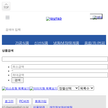
가공식품
신선식품
냉동/냉장/유제품
음료/ 차 /커피
상품검색
용기류
종이포장지
도시락류
종이봉투
컵류
비닐봉투
페트병외
쇼핑백
포장.실링
우드락류
~
로그인
PC버전
회원가입
(c) daesangtnd.co.kr
l
이용약관
l
개인정보처리방침